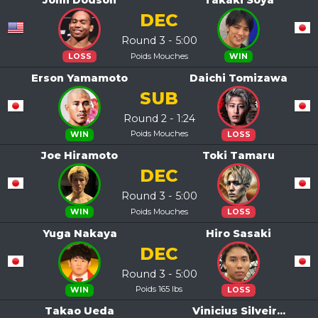
John Dodson
Takaki Soya
DEC
Round 3 - 5:00
Poids Mouches
LOSS
WIN
Erson Yamamoto
Daichi Tomizawa
SUB
Round 2 - 1:24
Poids Mouches
WIN
LOSS
Joe Hiramoto
Toki Tamaru
DEC
Round 3 - 5:00
Poids Mouches
WIN
LOSS
Yuga Nakaya
Hiro Sasaki
DEC
Round 3 - 5:00
Poids 165 lbs
WIN
LOSS
Takao Ueda
Vinicius Silveir...