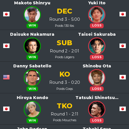
Makoto Shinryu
Yuki Ito
DEC
Round 3 - 5:00
Poids 130 lbs
WIN
LOSS
Daisuke Nakamura
Taisei Sakuraba
SUB
Round 2 - 2:01
Poids Légers
WIN
LOSS
Danny Sabatello
Shinobu Ota
KO
Round 3 - 0:20
Poids Coqs
WIN
LOSS
Hiroya Kondo
Tatsuki Shinotsu...
TKO
Round 1 - 2:11
Poids Mouches
WIN
LOSS