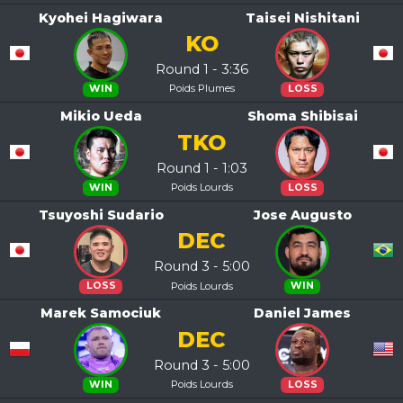
Kyohei Hagiwara
Taisei Nishitani
KO
Round 1 - 3:36
Poids Plumes
WIN
LOSS
Mikio Ueda
Shoma Shibisai
TKO
Round 1 - 1:03
Poids Lourds
WIN
LOSS
Tsuyoshi Sudario
Jose Augusto
DEC
Round 3 - 5:00
Poids Lourds
LOSS
WIN
Marek Samociuk
Daniel James
DEC
Round 3 - 5:00
Poids Lourds
WIN
LOSS