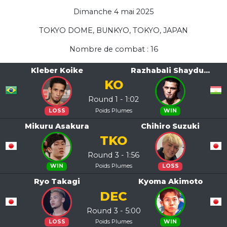
Dimanche 4 mai 2025
TOKYO DOME, BUNKYO, TOKYO, JAPAN
Nombre de combat : 16
Kleber Koike
Razhabali Shaydu...
KO
Round 1 - 1:02
Poids Plumes
LOSS
WIN
Mikuru Asakura
Chihiro Suzuki
TKO
Round 3 - 1:56
Poids Plumes
WIN
LOSS
Ryo Takagi
Kyoma Akimoto
DEC
Round 3 - 5:00
Poids Plumes
LOSS
WIN