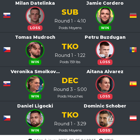
Milan Datelinka
Jamie Cordero
SUB
Round 1 - 4:10
Poids Moyens
LOSS
WIN
Tomas Mudroch
Petru Buzdugan
TKO
Round 1 - 1:22
Poids 159 lbs
WIN
LOSS
Veronika Smolkov...
Aitana Alvarez
DEC
Round 3 - 5:00
Poids Mouches
WIN
LOSS
Daniel Ligocki
Dominic Schober
TKO
Round 1 - 3:29
Poids Moyens
WIN
LOSS