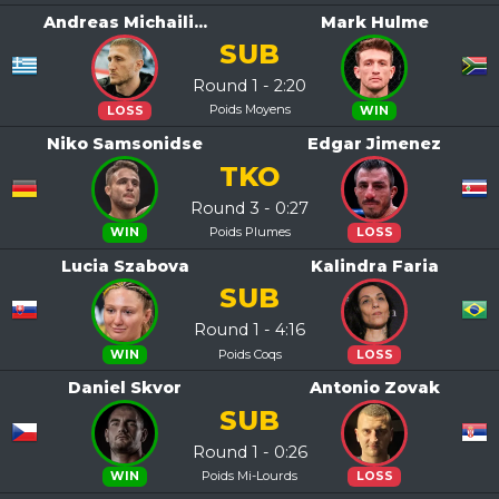
Andreas Michaili...
Mark Hulme
SUB
Round 1 - 2:20
Poids Moyens
LOSS
WIN
Niko Samsonidse
Edgar Jimenez
TKO
Round 3 - 0:27
Poids Plumes
WIN
LOSS
Lucia Szabova
Kalindra Faria
SUB
Round 1 - 4:16
Poids Coqs
WIN
LOSS
Daniel Skvor
Antonio Zovak
SUB
Round 1 - 0:26
Poids Mi-Lourds
WIN
LOSS