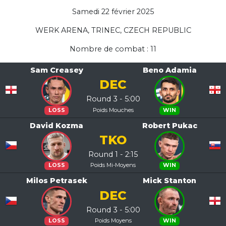
Samedi 22 février 2025
WERK ARENA, TRINEC, CZECH REPUBLIC
Nombre de combat : 11
Sam Creasey
Beno Adamia
DEC
Round 3 - 5:00
Poids Mouches
LOSS
WIN
David Kozma
Robert Pukac
TKO
Round 1 - 2:15
Poids Mi-Moyens
LOSS
WIN
Milos Petrasek
Mick Stanton
DEC
Round 3 - 5:00
Poids Moyens
LOSS
WIN