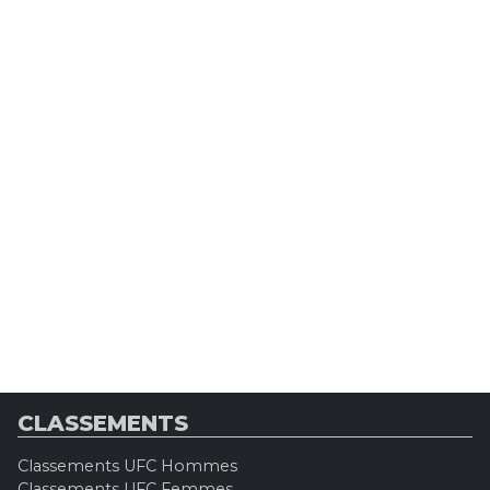
CLASSEMENTS
Classements UFC Hommes
Classements UFC Femmes