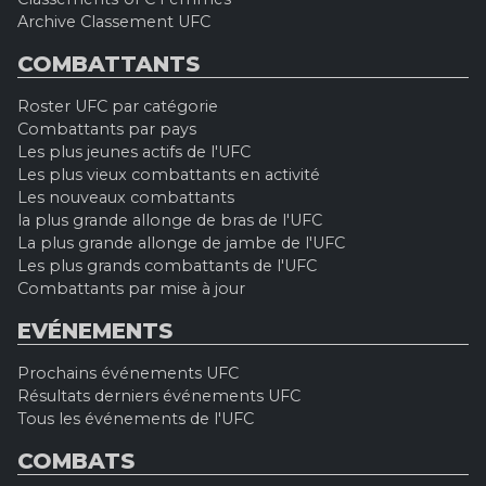
Archive Classement UFC
COMBATTANTS
Roster UFC par catégorie
Combattants par pays
Les plus jeunes actifs de l'UFC
Les plus vieux combattants en activité
Les nouveaux combattants
la plus grande allonge de bras de l'UFC
La plus grande allonge de jambe de l'UFC
Les plus grands combattants de l'UFC
Combattants par mise à jour
EVÉNEMENTS
Prochains événements UFC
Résultats derniers événements UFC
Tous les événements de l'UFC
COMBATS