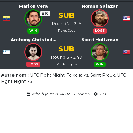
Marlon Vera
Roman Salazar
SUB
#10
Round 2 - 2:15
Poids Coqs
WIN
LOSS
Anthony Christod...
Scott Holtzman
SUB
Round 3 - 2:40
Poids Légers
LOSS
WIN
Autre nom :
UFC Fight Night: Teixeira vs. Saint Preux, UFC
Fight Night 73
Mise à jour : 2024-02-27 15:45:57
9106