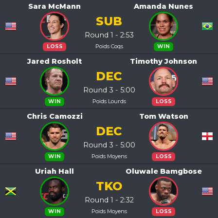
Sara McMann
Amanda Nunes
SUB
Round 1 - 2:53
Poids Coqs
LOSS
WIN
Jared Rosholt
Timothy Johnson
DEC
Round 3 - 5:00
Poids Lourds
WIN
LOSS
Chris Camozzi
Tom Watson
DEC
Round 3 - 5:00
Poids Moyens
WIN
LOSS
Uriah Hall
Oluwale Bamgbose
TKO
Round 1 - 2:32
Poids Moyens
WIN
LOSS