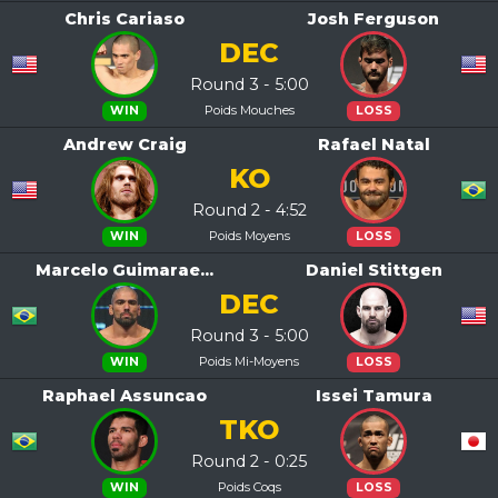
Chris Cariaso
Josh Ferguson
DEC
Round 3 - 5:00
Poids Mouches
WIN
LOSS
Andrew Craig
Rafael Natal
KO
Round 2 - 4:52
Poids Moyens
WIN
LOSS
Marcelo Guimarae...
Daniel Stittgen
DEC
Round 3 - 5:00
Poids Mi-Moyens
WIN
LOSS
Raphael Assuncao
Issei Tamura
TKO
Round 2 - 0:25
Poids Coqs
WIN
LOSS