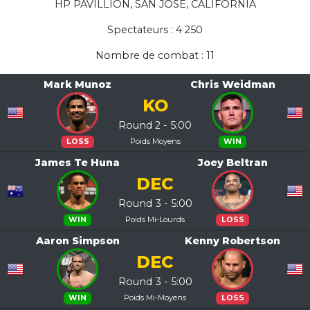
HP PAVILLION, SAN JOSE, CALIFORNIA
Spectateurs : 4 250
Nombre de combat : 11
Mark Munoz
Chris Weidman
KO
Round 2 - 5:00
Poids Moyens
LOSS
WIN
James Te Huna
Joey Beltran
DEC
Round 3 - 5:00
Poids Mi-Lourds
WIN
LOSS
Aaron Simpson
Kenny Robertson
DEC
Round 3 - 5:00
Poids Mi-Moyens
WIN
LOSS