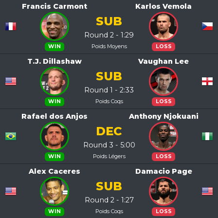
Francis Carmont
Karlos Vemola
SUB
Round 2 - 1:29
Poids Moyens
WIN
LOSS
T.J. Dillashaw
Vaughan Lee
SUB
Round 1 - 2:33
Poids Coqs
WIN
LOSS
Rafael dos Anjos
Anthony Njokuani
DEC
Round 3 - 5:00
Poids Légers
WIN
LOSS
Alex Caceres
Damacio Page
SUB
Round 2 - 1:27
Poids Coqs
WIN
LOSS