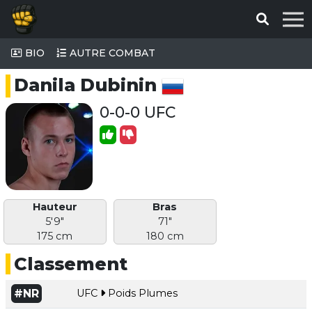
BIO
AUTRE COMBAT
Danila Dubinin
0-0-0 UFC
Hauteur
Bras
5'9"
71"
175 cm
180 cm
Classement
#NR
UFC
Poids Plumes