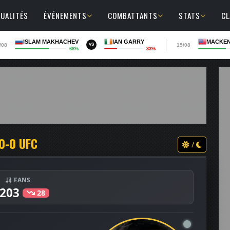
UALITÉS
ÉVÉNEMENTS
COMBATTANTS
STATS
C
ISLAM MAKHACHEV
IAN GARRY
MACKEN
/08
15/08
VS
68%
33%
0-0 UFC
/
FANS
203
28