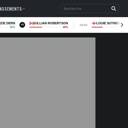
LASSEMENTS
ZIE DERN
GILLIAN ROBERTSON
LOUIE SUTHERLAN
08/08
VS
60%
40%
37