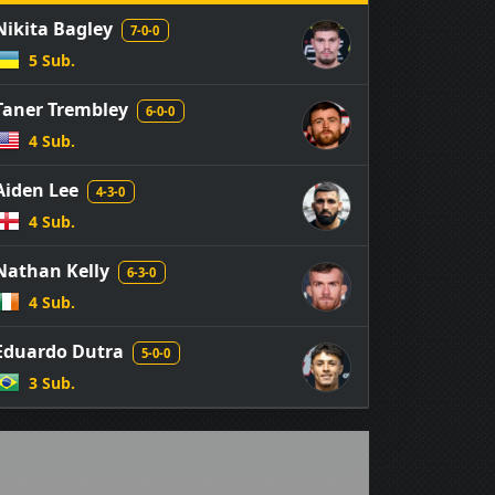
Nikita Bagley
7-0-0
5 Sub.
Taner Trembley
6-0-0
4 Sub.
Aiden Lee
4-3-0
4 Sub.
Nathan Kelly
6-3-0
4 Sub.
Eduardo Dutra
5-0-0
3 Sub.