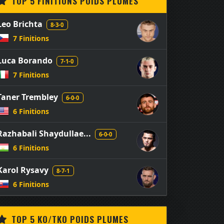
TOP 5 FINITIONS POIDS PLUMES
Leo Brichta
8-3-0
7 Finitions
Luca Borando
7-1-0
7 Finitions
Taner Trembley
6-0-0
6 Finitions
Razhabali Shaydullae...
6-0-0
6 Finitions
Karol Rysavy
8-7-1
6 Finitions
TOP 5 KO/TKO POIDS PLUMES