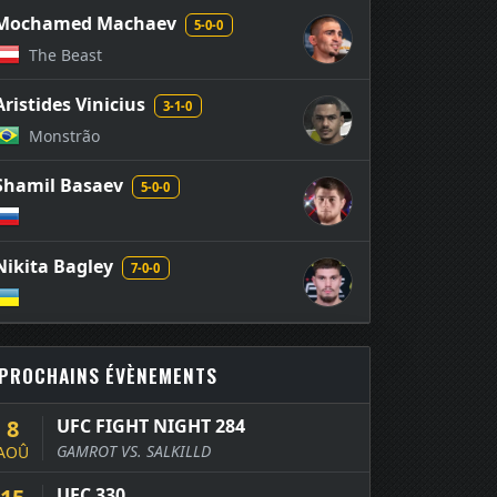
Mochamed Machaev
5-0-0
The Beast
Aristides Vinicius
3-1-0
Monstrão
Shamil Basaev
5-0-0
Nikita Bagley
7-0-0
PROCHAINS ÉVÈNEMENTS
8
UFC FIGHT NIGHT 284
GAMROT VS. SALKILLD
AOÛ
UFC 330