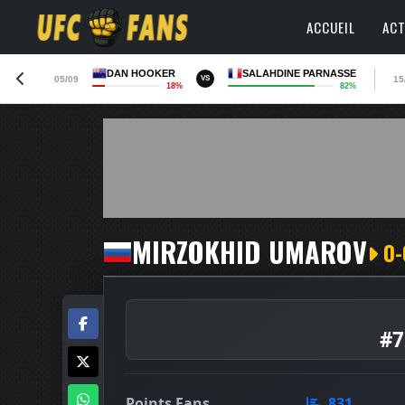
ACCUEIL
ACT
DAN HOOKER
SALAHDINE PARNASSE
05/09
15
VS
18%
82%
MIRZOKHID UMAROV
0-
#7
Points Fans
831