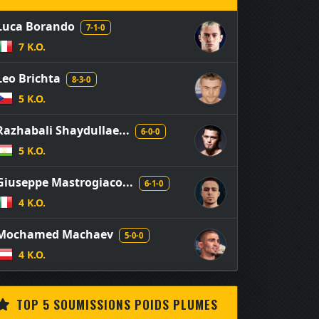
Luca Borando
7-1-0
7 K.O.
Leo Brichta
8-3-0
5 K.O.
Razhabali Shaydullae...
6-0-0
5 K.O.
Giuseppe Mastrogiaco...
6-1-0
4 K.O.
Mochamed Machaev
5-0-0
4 K.O.
TOP 5 SOUMISSIONS POIDS PLUMES