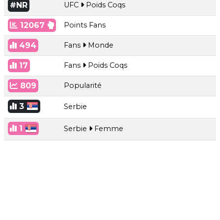
#NR
UFC
Poids Coqs
12067
Points Fans
494
Fans
Monde
17
Fans
Poids Coqs
809
Popularité
3
Serbie
1
Serbie
Femme