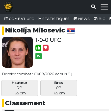
COMBAT UFC
STATISTIQUES
NEWS
BIO
Nikolija Milosevic
1-0-0 UFC
W
Dernier combat : 01/08/2026 depuis 9 j
Hauteur
Bras
5'5"
65"
165 cm
165 cm
Classement