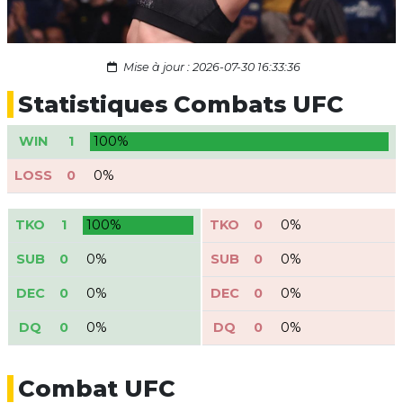
Mise à jour : 2026-07-30 16:33:36
Statistiques Combats UFC
WIN
1
100%
LOSS
0
0%
TKO
1
100%
TKO
0
0%
SUB
0
0%
SUB
0
0%
DEC
0
0%
DEC
0
0%
DQ
0
0%
DQ
0
0%
Combat UFC