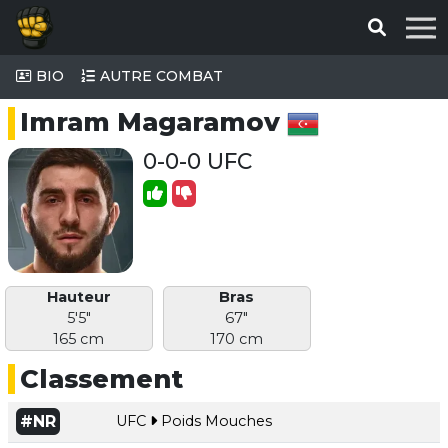
BIO
AUTRE COMBAT
Imram Magaramov
0-0-0 UFC
Hauteur
Bras
5'5"
67"
165 cm
170 cm
Classement
#NR
UFC
Poids Mouches