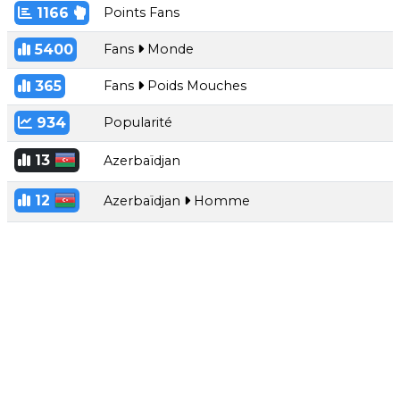
1166
Points Fans
5400
Fans
Monde
365
Fans
Poids Mouches
934
Popularité
13
Azerbaïdjan
12
Azerbaïdjan
Homme