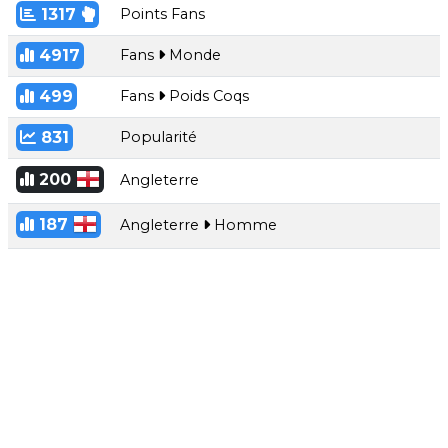
1317
Points Fans
4917
Fans
Monde
499
Fans
Poids Coqs
831
Popularité
200
Angleterre
187
Angleterre
Homme