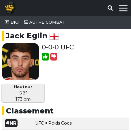
BIO
AUTRE COMBAT
Jack Eglin
0-0-0 UFC
Hauteur
5'8"
173 cm
Classement
#NR
UFC
Poids Coqs