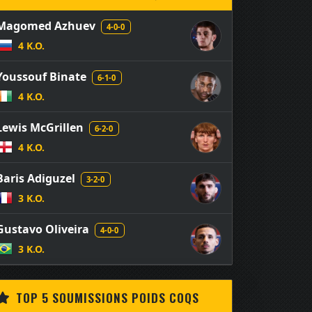
Magomed Azhuev
4-0-0
4 K.O.
Youssouf Binate
6-1-0
4 K.O.
Lewis McGrillen
6-2-0
4 K.O.
Baris Adiguzel
3-2-0
3 K.O.
Gustavo Oliveira
4-0-0
3 K.O.
TOP 5 SOUMISSIONS POIDS COQS