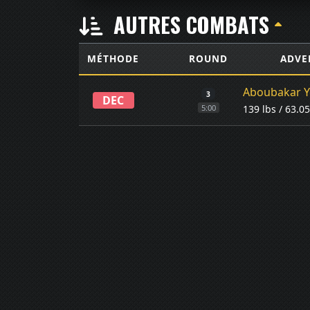
AUTRES COMBATS
MÉTHODE
ROUND
ADVE
Aboubakar 
3
DEC
139 lbs / 63.0
5:00