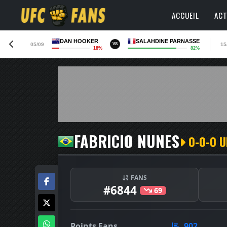
ACCUEIL
ACT
DAN HOOKER
SALAHDINE PARNASSE
05/09
15
VS
18%
82%
FABRICIO NUNES
0-0-0 U
FANS
#6844
69
Points Fans
902