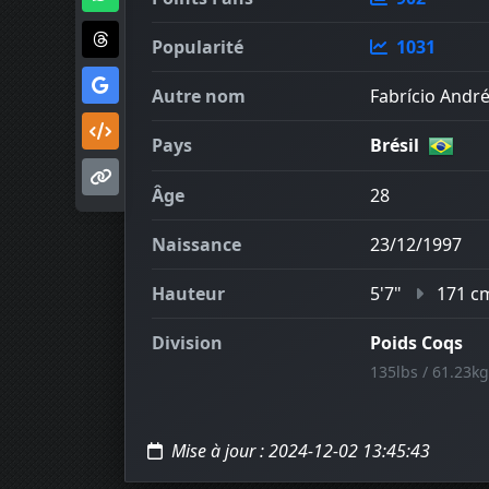
Popularité
1031
Autre nom
Fabrício Andr
Pays
Brésil
Âge
28
Naissance
23/12/1997
Hauteur
5'7"
171 c
Division
Poids Coqs
135lbs / 61.23kg
Mise à jour : 2024-12-02 13:45:43