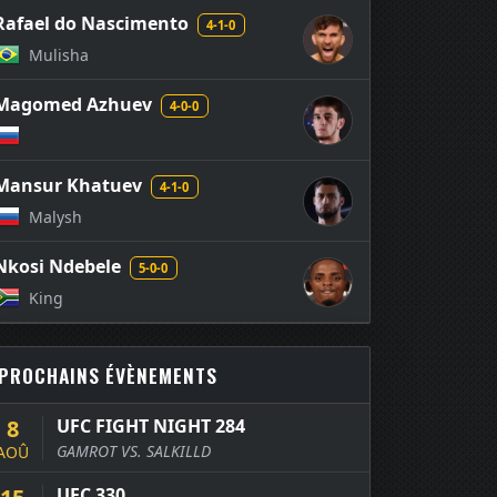
Rafael do Nascimento
4-1-0
Mulisha
Magomed Azhuev
4-0-0
Mansur Khatuev
4-1-0
Malysh
Nkosi Ndebele
5-0-0
King
PROCHAINS ÉVÈNEMENTS
8
UFC FIGHT NIGHT 284
GAMROT VS. SALKILLD
AOÛ
UFC 330