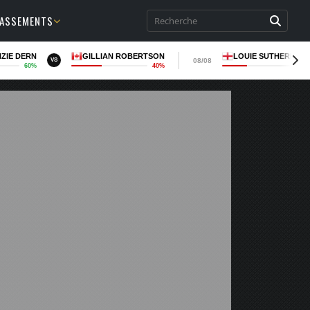
LASSEMENTS
ZIE DERN
GILLIAN ROBERTSON
LOUIE SUTHERLAN
08/08
VS
60%
40%
35