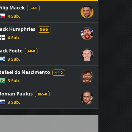
Filip Macek
5-4-0
4 Sub.
Jack Humphries
5-0-0
4 Sub.
Jack Foote
3-0-0
3 Sub.
Rafael do Nascimento
4-1-0
3 Sub.
Roman Paulus
10-5-0
3 Sub.