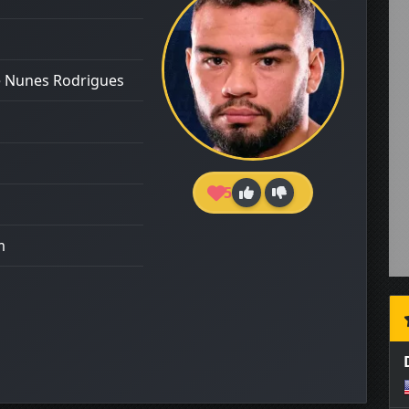
é Nunes Rodrigues
5
m