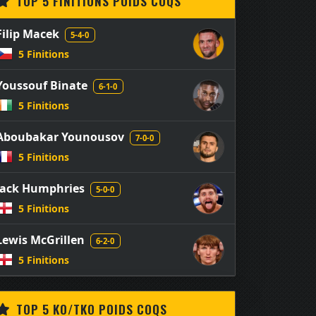
TOP 5 FINITIONS POIDS COQS
Filip Macek
5-4-0
5 Finitions
Youssouf Binate
6-1-0
5 Finitions
Aboubakar Younousov
7-0-0
5 Finitions
Jack Humphries
5-0-0
5 Finitions
Lewis McGrillen
6-2-0
5 Finitions
TOP 5 KO/TKO POIDS COQS