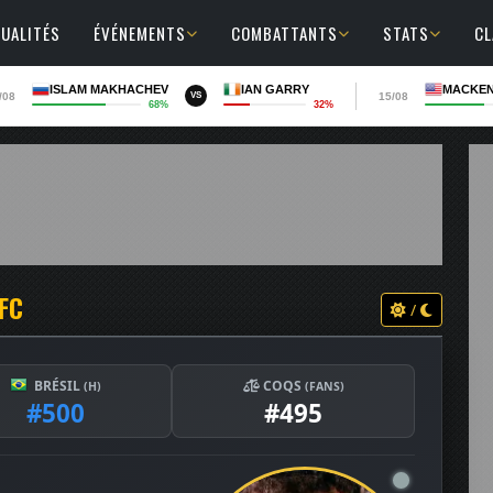
UALITÉS
ÉVÉNEMENTS
COMBATTANTS
STATS
C
ISLAM MAKHACHEV
IAN GARRY
MACKEN
/08
15/08
VS
68%
32%
FC
/
BRÉSIL
COQS
(H)
(FANS)
#500
#495