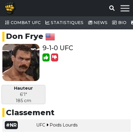
COMBAT UFC
STATISTIQUES
NEWS
BIO
Don Frye
9-1-0 UFC
Hauteur
6'1"
185 cm
Classement
#NR
UFC
Poids Lourds