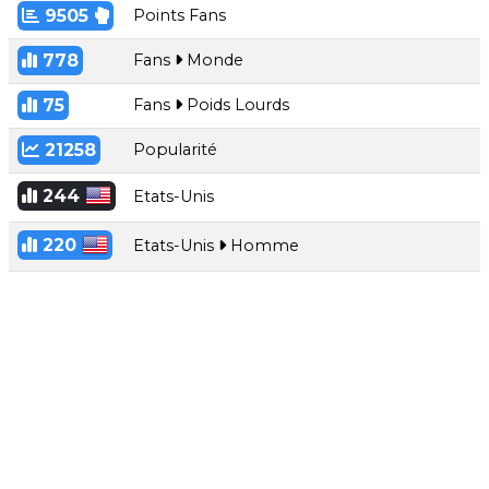
9505
Points Fans
778
Fans
Monde
75
Fans
Poids Lourds
21258
Popularité
244
Etats-Unis
220
Etats-Unis
Homme