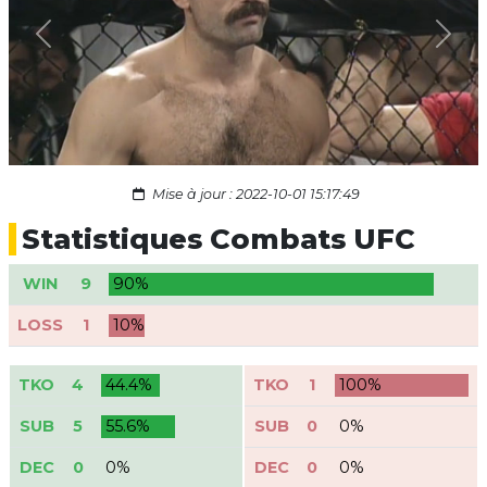
Previous
Next
Mise à jour : 2022-10-01 15:17:49
Statistiques Combats UFC
WIN
9
90%
LOSS
1
10%
TKO
4
44.4%
TKO
1
100%
SUB
5
55.6%
SUB
0
0%
DEC
0
0%
DEC
0
0%