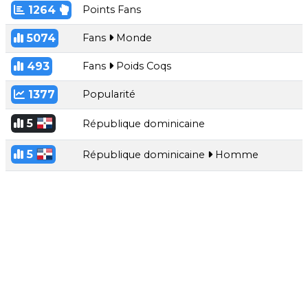
1264
Points Fans
5074
Fans
Monde
493
Fans
Poids Coqs
1377
Popularité
5
République dominicaine
5
République dominicaine
Homme