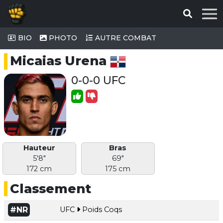
BIO
PHOTO
AUTRE COMBAT
Micaias Urena
0-0-0 UFC
Hauteur
Bras
5'8"
69"
172 cm
175 cm
Classement
#NR
UFC
Poids Coqs