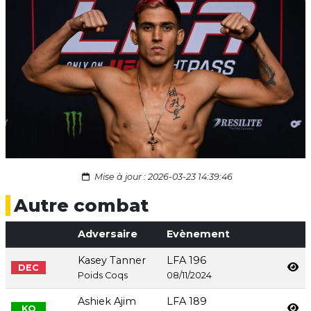
Mise à jour : 2026-03-23 14:39:46
Autre combat
Adversaire
Evènement
Kasey Tanner
LFA 196
DEC
Poids Coqs
08/11/2024
Ashiek Ajim
LFA 189
KO