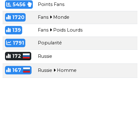
5456
Points Fans
1720
Fans
Monde
139
Fans
Poids Lourds
1791
Popularité
172
Russie
167
Russie
Homme