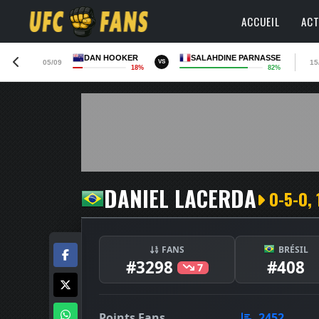
ACCUEIL
ACT
DAN HOOKER
SALAHDINE PARNASSE
05/09
15
VS
18%
82%
DANIEL LACERDA
0-5-0, 
FANS
BRÉSIL
#3298
#408
7
Points Fans
2452