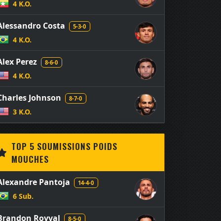
4 K.O.
Alessandro Costa
5-3-0
4 K.O.
Alex Perez
8-6-0
4 K.O.
Charles Johnson
8-7-0
3 K.O.
TOP 5 SOUMISSIONS POIDS
MOUCHES
Alexandre Pantoja
14-4-0
6 Sub.
Brandon Royval
8-5-0