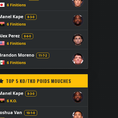
6 Finitions
Manel Kape
8-3-0
6 Finitions
Alex Perez
8-6-0
6 Finitions
Brandon Moreno
11-7-2
6 Finitions
TOP 5 KO/TKO POIDS MOUCHES
Manel Kape
8-3-0
6 K.O.
Joshua Van
10-1-0