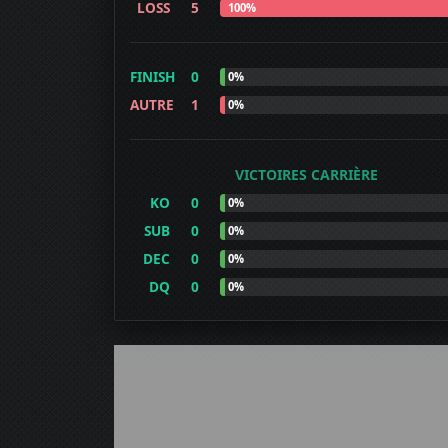
LOSS
5
100%
FINISH
0
0%
AUTRE
1
0%
VICTOIRES CARRIÈRE
KO
0
0%
SUB
0
0%
DEC
0
0%
DQ
0
0%