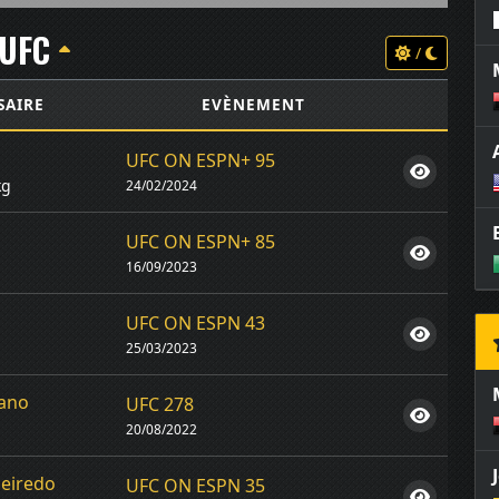
UFC
/
SAIRE
EVÈNEMENT
UFC ON ESPN+ 95
kg
24/02/2024
UFC ON ESPN+ 85
16/09/2023
UFC ON ESPN 43
25/03/2023
rano
UFC 278
20/08/2022
ueiredo
UFC ON ESPN 35