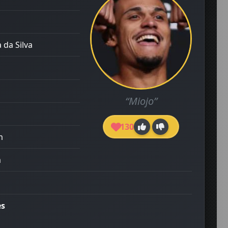
 da Silva
“Miojo”
130
m
m
es