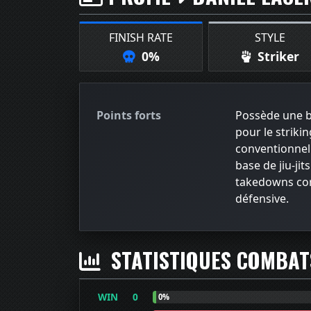
FINISH RATE
STYLE
0%
Striker
Points forts
Possède une b
pour le striki
conventionnel
base de jiu-jit
takedowns cor
défensive.
STATISTIQUES COMBA
WIN
0
0%