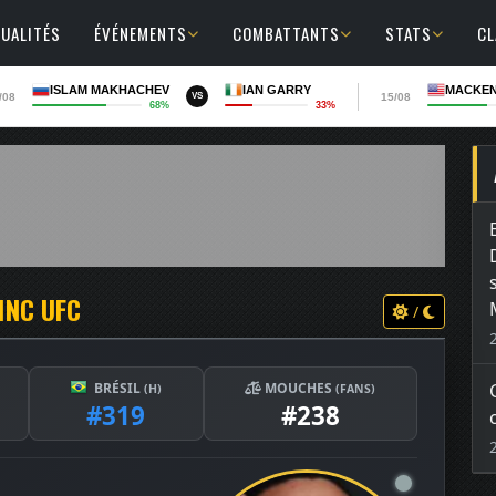
UALITÉS
ÉVÉNEMENTS
COMBATTANTS
STATS
C
ISLAM MAKHACHEV
IAN GARRY
MACKEN
/08
15/08
VS
68%
33%
1NC UFC
/
BRÉSIL
MOUCHES
(H)
(FANS)
#319
#238