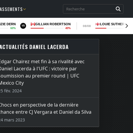
LASSEMENTS
ZIE DERN
GILLIAN ROBERTSON
LOUIE SUTHERLAN
08/08
VS
60%
40%
36
ACTUALITÉS DANIEL LACERDA
Edgar Chairez met fin à sa rivalité avec
Daniel Lacerda à l'UFC : victoire par
soumission au premier round | UFC
Mexico City
25 fév. 2024
Chocs en perspective de la dernière
chance entre CJ Vergara et Daniel da Silva
24 mars 2023