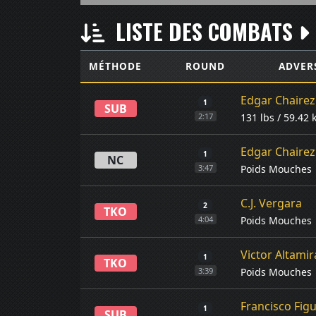
LISTE DES COMBATS
MÉTHODE
ROUND
ADVER
Edgar Chairez
1
SUB
131 lbs / 59.42 
2:17
Edgar Chairez
1
NC
Poids Mouches
3:47
C.J. Vergara
2
TKO
Poids Mouches
4:04
Victor Altami
1
TKO
Poids Mouches
3:39
Francisco Fig
1
SUB