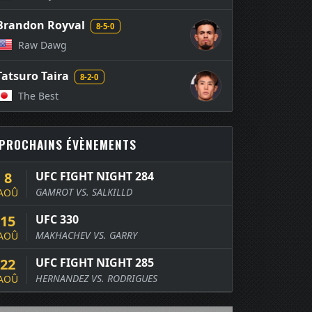
Brandon Royval
8-5-0
Raw Dawg
Tatsuro Taira
8-2-0
The Best
PROCHAINS ÉVÈNEMENTS
8
UFC FIGHT NIGHT 284
GAMROT VS. SALKILLD
AOÛ
15
UFC 330
MAKHACHEV VS. GARRY
AOÛ
22
UFC FIGHT NIGHT 285
HERNANDEZ VS. RODRIGUES
AOÛ