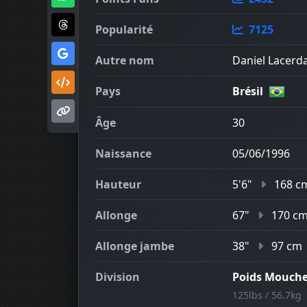
Popularité
7125
Autre nom
Daniel Lacerda
Pays
Brésil
Âge
30
Naissance
05/06/1996
Hauteur
5'6"
168 c
Allonge
67"
170 c
Allonge jambe
38"
97 cm
Division
Poids Mouch
125lbs / 56.7kg