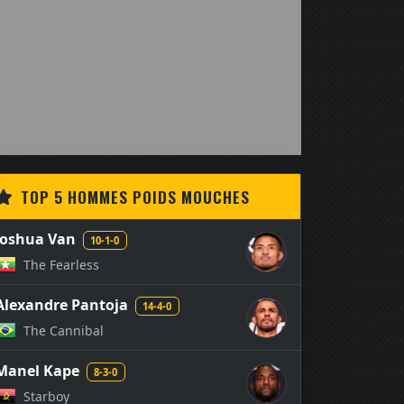
TOP 5 HOMMES POIDS MOUCHES
Joshua Van
10-1-0
The Fearless
Alexandre Pantoja
14-4-0
The Cannibal
Manel Kape
8-3-0
Starboy