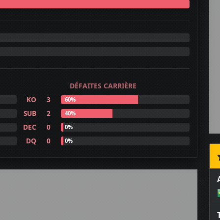
DÉFAITES CARRIÈRE
KO
3
60%
SUB
2
40%
DEC
0
0%
DQ
0
0%