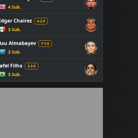
4 Sub.
Edgar Chairez
4-2-0
3 Sub.
Asu Almabayev
7-1-0
3 Sub.
Jafel Filho
3-3-0
3 Sub.