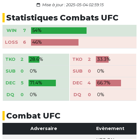
Mise à jour : 2025-05-04 02:59:15
Statistiques Combats UFC
WIN
7
54%
LOSS
6
46%
TKO
2
28.6%
TKO
2
33.3%
SUB
0
0%
SUB
0
0%
DEC
5
71.4%
DEC
4
66.7%
DQ
0
0%
DQ
0
0%
Combat UFC
Adversaire
Evènement