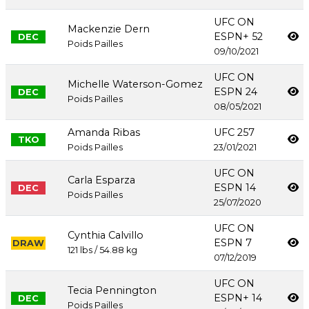
UFC ON
Mackenzie Dern
ESPN+ 52
DEC
Poids Pailles
09/10/2021
UFC ON
Michelle Waterson-Gomez
ESPN 24
DEC
Poids Pailles
08/05/2021
Amanda Ribas
UFC 257
TKO
Poids Pailles
23/01/2021
UFC ON
Carla Esparza
ESPN 14
DEC
Poids Pailles
25/07/2020
UFC ON
Cynthia Calvillo
ESPN 7
DRAW
121 lbs / 54.88 kg
07/12/2019
UFC ON
Tecia Pennington
ESPN+ 14
DEC
Poids Pailles