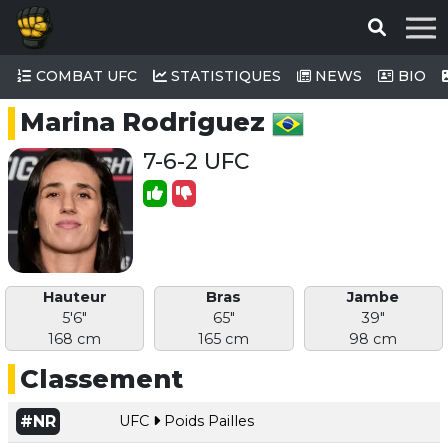
COMBAT UFC
STATISTIQUES
NEWS
BIO
Marina Rodriguez
7-6-2 UFC
Hauteur
Bras
Jambe
5'6"
65"
39"
168 cm
165 cm
98 cm
Classement
#NR
UFC
Poids Pailles