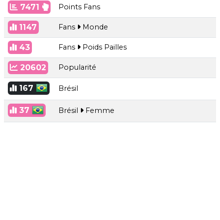
7471
Points Fans
1147
Fans
Monde
43
Fans
Poids Pailles
20602
Popularité
167
Brésil
37
Brésil
Femme