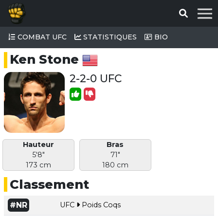
COMBAT UFC
STATISTIQUES
BIO
Ken Stone
2-2-0 UFC
Hauteur
Bras
5'8"
71"
173 cm
180 cm
Classement
#NR
UFC
Poids Coqs