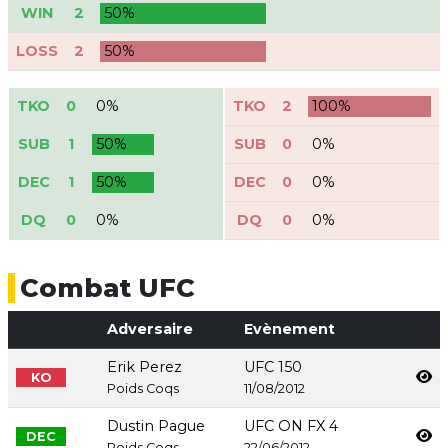
WIN
2
50%
LOSS
2
50%
TKO
0
0%
TKO
2
100%
SUB
1
50%
SUB
0
0%
DEC
1
50%
DEC
0
0%
DQ
0
0%
DQ
0
0%
Combat UFC
Adversaire
Evènement
Erik Perez
UFC 150
KO
Poids Coqs
11/08/2012
Dustin Pague
UFC ON FX 4
DEC
Poids Coqs
22/06/2012