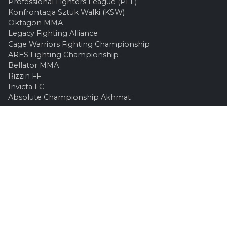
Professional Fighters League (PFL)
Konfrontacja Sztuk Walki (KSW)
Oktagon MMA
Legacy Fighting Alliance
Cage Warriors Fighting Championship
ARES Fighting Championship
Bellator MMA
Rizzin FF
Invicta FC
Absolute Championship Akhmat
UFC OFFICIEL
Site officiel
UFC TV
UFC Boutique
INFOS LÉGALES
Contactez-nous
Mentions Légales
Confidentialité