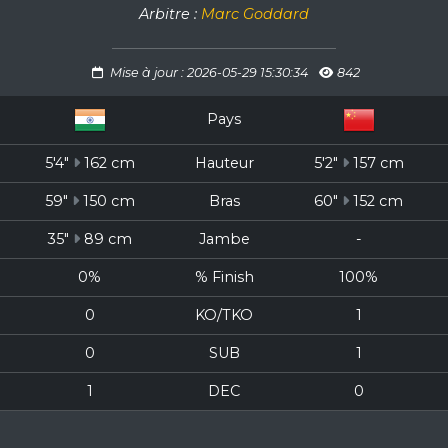
Arbitre :
Marc Goddard
Mise à jour : 2026-05-29 15:30:34
842
Pays
5'4"
162 cm
Hauteur
5'2"
157 cm
59"
150 cm
Bras
60"
152 cm
35"
89 cm
Jambe
-
0%
% Finish
100%
0
KO/TKO
1
0
SUB
1
1
DEC
0