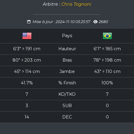
Arbitre :
Chris Tognoni
Mise à jour : 2024-11-10 03:25:57
2680
Pays
6'3"
191 cm
Hauteur
6'1"
185 cm
80"
203 cm
Bras
78"
198 cm
45"
114 cm
Jambe
43"
110 cm
41.7%
% Finish
100%
7
KO/TKO
7
3
SUB
0
14
DEC
0