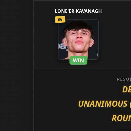
LONE'ER KAVANAGH
#6
WIN
RÉSU
D
UNANIMOUS (30
ROUN