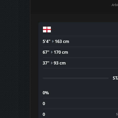
Arbi
5'4"
163 cm
67"
170 cm
37"
93 cm
ST
0%
0
0