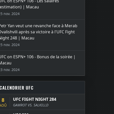
UFC on ESPN+ 106 - Les salaires
(estimation) | Macau
25 nov. 2024
Petr Yan veut une revanche face à Merab
Dvalishvili après sa victoire à l'UFC Fight
Night 248 | Macau
25 nov. 2024
UFC on ESPN+ 106 - Bonus de la soirée |
Macau
23 nov. 2024
CALENDRIER UFC
8
UFC FIGHT NIGHT 284
GAMROT VS. SALKILLD
AOÛ