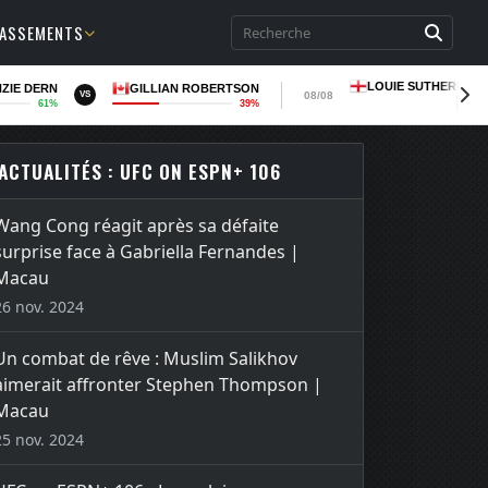
LASSEMENTS
LOUIE SUTHERLAN
ZIE DERN
GILLIAN ROBERTSON
08/08
VS
61%
39%
LOSS
ACTUALITÉS : UFC ON ESPN+ 106
Wang Cong réagit après sa défaite
surprise face à Gabriella Fernandes |
Macau
26 nov. 2024
Un combat de rêve : Muslim Salikhov
aimerait affronter Stephen Thompson |
Macau
25 nov. 2024