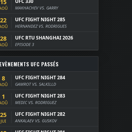
15
UFC 330
MAKHACHEV VS. GARRY
AOÛ
22
UFC FIGHT NIGHT 285
HERNANDEZ VS. RODRIGUES
AOÛ
28
UFC RTU SHANGHAI 2026
EPISODE 3
AOÛ
EVÈNEMENTS UFC PASSÉS
8
UFC FIGHT NIGHT 284
GAMROT VS. SALKILLD
AOÛ
1
UFC FIGHT NIGHT 283
MEDIC VS. RODRIGUEZ
AOÛ
25
UFC FIGHT NIGHT 282
ANKALAEV VS. GUSKOV
JUI