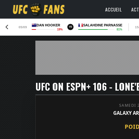
ACCUEIL
ACT
DAN HOOKER
SALAHDINE PARNASSE
05/09
15
VS
19%
81%
SAMEDI 
GALAXY AR
POI