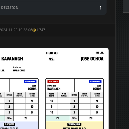
1
DÉCISION
 2024-11-23 10:38:06
1 747