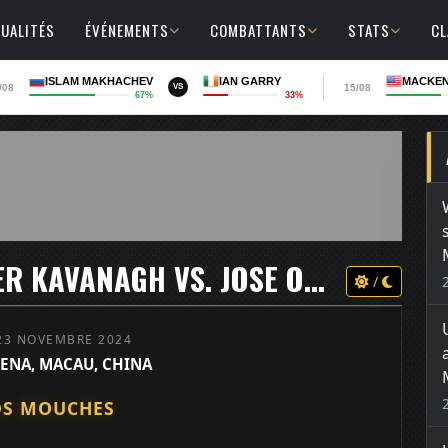
UALITÉS
ÉVÉNEMENTS
COMBATTANTS
STATS
C
ISLAM MAKHACHEV
IAN GARRY
MACKEN
/08
15/08
VS
67%
33%
UFC ON ESPN+ 106 - LONE'ER KAVANAGH VS. JOSE OCHOA
/
23 NOVEMBRE 2024
ENA, MACAU, CHINA
DS MOUCHES