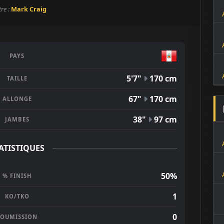
tre :
Mark Craig
PAYS
5'7"
170 cm
TAILLE
67"
170 cm
ALLONGE
38"
97 cm
JAMBES
ATISTIQUES
50%
% FINISH
1
KO/TKO
0
SOUMISSION