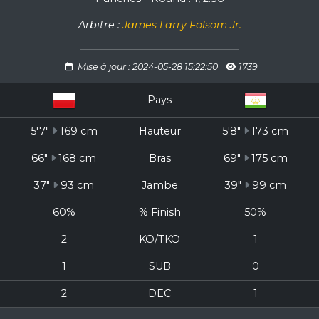
Arbitre :
James Larry Folsom Jr.
Mise à jour : 2024-05-28 15:22:50
1739
Pays
5'7"
169 cm
Hauteur
5'8"
173 cm
66"
168 cm
Bras
69"
175 cm
37"
93 cm
Jambe
39"
99 cm
60%
% Finish
50%
2
KO/TKO
1
1
SUB
0
2
DEC
1