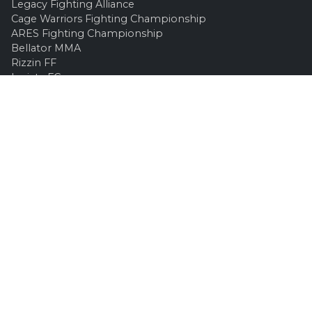
Legacy Fighting Alliance
Cage Warriors Fighting Championship
ARES Fighting Championship
Bellator MMA
Rizzin FF
Invicta FC
Absolute Championship Akhmat
UFC OFFICIEL
Site officiel
UFC TV
UFC Boutique
INFOS LÉGALES
Contactez-nous
Mentions Légales
Confidentialité
Publicité / Partenariat