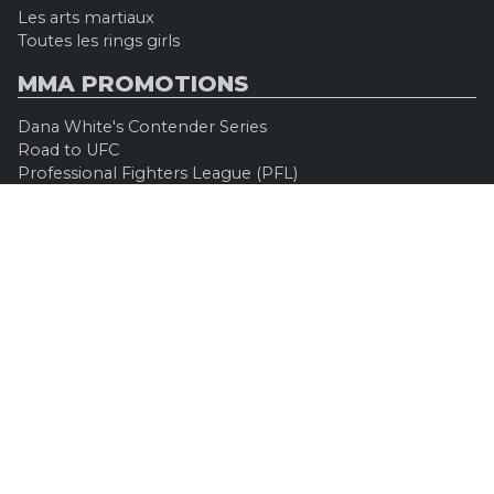
Les arts martiaux
Toutes les rings girls
MMA PROMOTIONS
Dana White's Contender Series
Road to UFC
Professional Fighters League (PFL)
Konfrontacja Sztuk Walki (KSW)
Oktagon MMA
Legacy Fighting Alliance
Cage Warriors Fighting Championship
ARES Fighting Championship
Bellator MMA
Rizzin FF
Invicta FC
Absolute Championship Akhmat
UFC OFFICIEL
Site officiel
UFC TV