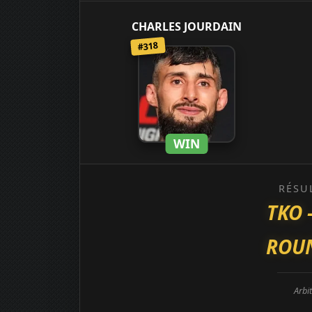
CHARLES JOURDAIN
#318
WIN
RÉSU
TKO 
ROUN
Arbit