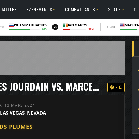
UALITÉS
ÉVÉNEMENTS
COMBATTANTS
STATS
C
ISLAM MAKHACHEV
IAN GARRY
MACKEN
/08
15/08
VS
68%
32%
UFC ON ESPN+ 45 - CHARLES JOURDAIN VS. MARCELO ROJO
/
I 13 MARS 2021
 LAS VEGAS, NEVADA
DS PLUMES