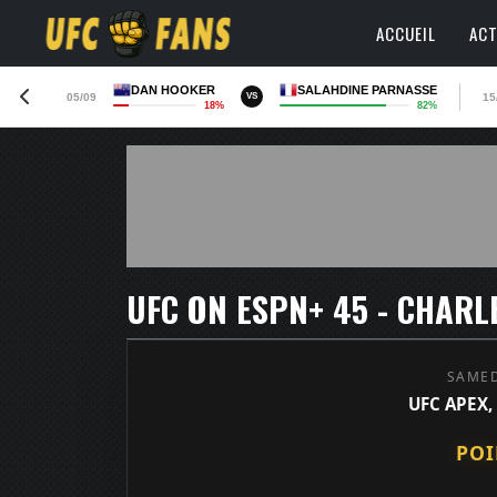
ACCUEIL
ACT
DAN HOOKER
SALAHDINE PARNASSE
05/09
15
VS
18%
82%
SAMED
UFC APEX,
POI