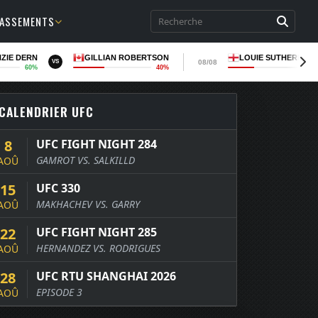
LASSEMENTS
ZIE DERN
GILLIAN ROBERTSON
LOUIE SUTHERLAN
08/08
VS
60%
40%
36
CALENDRIER UFC
8
UFC FIGHT NIGHT 284
GAMROT VS. SALKILLD
AOÛ
15
UFC 330
MAKHACHEV VS. GARRY
AOÛ
22
UFC FIGHT NIGHT 285
HERNANDEZ VS. RODRIGUES
AOÛ
28
UFC RTU SHANGHAI 2026
EPISODE 3
AOÛ