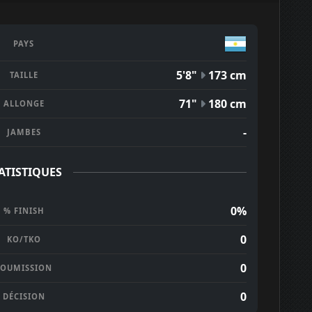
PAYS
5'8"
173 cm
TAILLE
71"
180 cm
ALLONGE
-
JAMBES
ATISTIQUES
0%
% FINISH
0
KO/TKO
0
SOUMISSION
0
DÉCISION