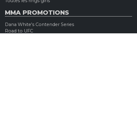
Toutes les rings girls
MMA PROMOTIONS
Dana White's Contender Series
Road to UFC
Professional Fighters League (PFL)
Konfrontacja Sztuk Walki (KSW)
Oktagon MMA
Legacy Fighting Alliance
Cage Warriors Fighting Championship
ARES Fighting Championship
Bellator MMA
Rizzin FF
Invicta FC
Absolute Championship Akhmat
UFC OFFICIEL
Site officiel
UFC TV
UFC Boutique