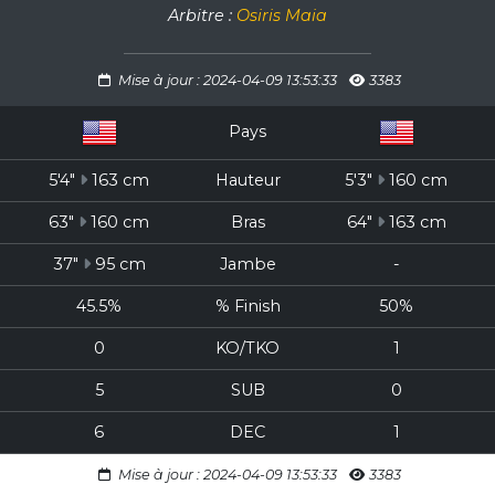
Arbitre :
Osiris Maia
Mise à jour : 2024-04-09 13:53:33
3383
Pays
5'4"
163 cm
Hauteur
5'3"
160 cm
63"
160 cm
Bras
64"
163 cm
37"
95 cm
Jambe
-
45.5%
% Finish
50%
0
KO/TKO
1
5
SUB
0
6
DEC
1
Mise à jour : 2024-04-09 13:53:33
3383