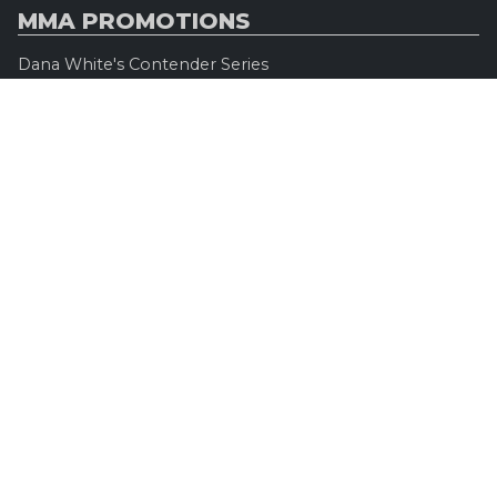
MMA PROMOTIONS
Dana White's Contender Series
Road to UFC
Professional Fighters League (PFL)
Konfrontacja Sztuk Walki (KSW)
Oktagon MMA
Legacy Fighting Alliance
Cage Warriors Fighting Championship
ARES Fighting Championship
Bellator MMA
Rizzin FF
Invicta FC
Absolute Championship Akhmat
UFC OFFICIEL
Site officiel
UFC TV
UFC Boutique
INFOS LÉGALES