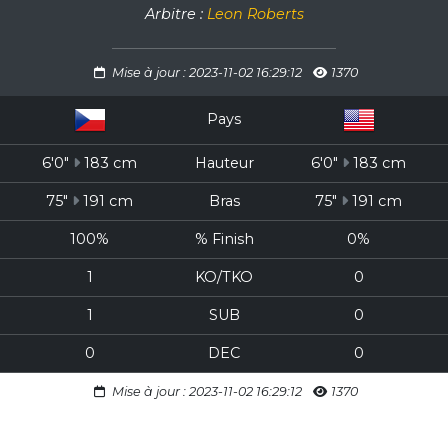
Arbitre :
Leon Roberts
Mise à jour : 2023-11-02 16:29:12
1370
Pays
6'0"
183 cm
Hauteur
6'0"
183 cm
75"
191 cm
Bras
75"
191 cm
100%
% Finish
0%
1
KO/TKO
0
1
SUB
0
0
DEC
0
Mise à jour : 2023-11-02 16:29:12
1370