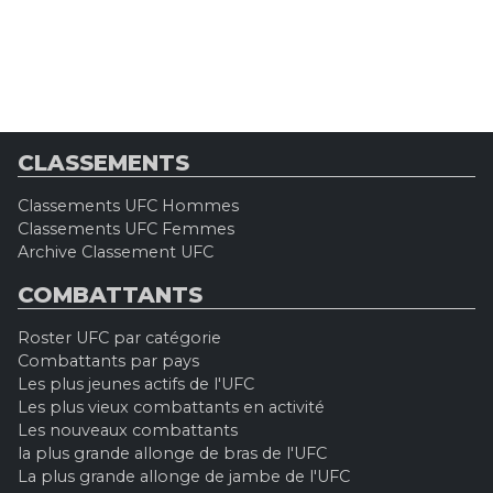
CLASSEMENTS
Classements UFC Hommes
Classements UFC Femmes
Archive Classement UFC
COMBATTANTS
Roster UFC par catégorie
Combattants par pays
Les plus jeunes actifs de l'UFC
Les plus vieux combattants en activité
Les nouveaux combattants
la plus grande allonge de bras de l'UFC
La plus grande allonge de jambe de l'UFC