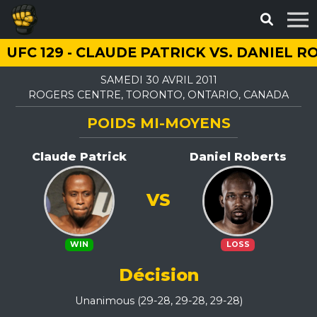
UFC 129 - CLAUDE PATRICK VS. DANIEL 
SAMEDI 30 AVRIL 2011
ROGERS CENTRE, TORONTO, ONTARIO, CANADA
POIDS MI-MOYENS
Claude Patrick
Daniel Roberts
VS
WIN
LOSS
Décision
Unanimous (29-28, 29-28, 29-28)