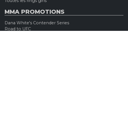
Toutes les rings girls
MMA PROMOTIONS
Dana White's Contender Series
Road to UFC
Professional Fighters League (PFL)
Konfrontacja Sztuk Walki (KSW)
Oktagon MMA
Legacy Fighting Alliance
Cage Warriors Fighting Championship
ARES Fighting Championship
Bellator MMA
Rizzin FF
Invicta FC
Absolute Championship Akhmat
UFC OFFICIEL
Site officiel
UFC TV
UFC Boutique