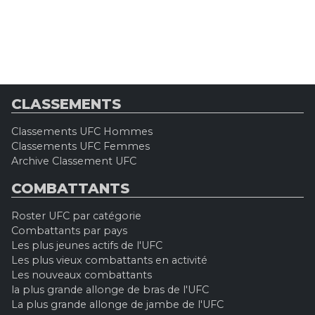
CLASSEMENTS
Classements UFC Hommes
Classements UFC Femmes
Archive Classement UFC
COMBATTANTS
Roster UFC par catégorie
Combattants par pays
Les plus jeunes actifs de l'UFC
Les plus vieux combattants en activité
Les nouveaux combattants
la plus grande allonge de bras de l'UFC
La plus grande allonge de jambe de l'UFC