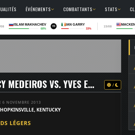
UALITÉS
ÉVÉNEMENTS
COMBATTANTS
STATS
C
ISLAM MAKHACHEV
IAN GARRY
MACKEN
/08
15/08
VS
68%
33%
UFC FIGHT NIGHT 31 - YANCY MEDEIROS VS. YVES EDWARDS
/
 6 NOVEMBRE 2013
 HOPKINSVILLE, KENTUCKY
DS LÉGERS