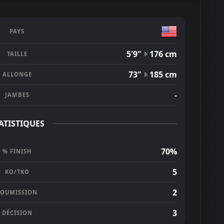
PAYS
5'9"
176 cm
TAILLE
73"
185 cm
ALLONGE
-
JAMBES
ATISTIQUES
70%
% FINISH
5
KO/TKO
2
SOUMISSION
3
DÉCISION