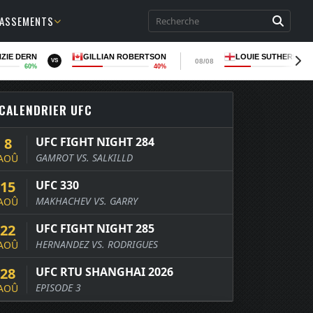
LASSEMENTS
ZIE DERN
GILLIAN ROBERTSON
LOUIE SUTHERLAN
08/08
VS
60%
40%
37
CALENDRIER UFC
8
UFC FIGHT NIGHT 284
GAMROT VS. SALKILLD
AOÛ
15
UFC 330
MAKHACHEV VS. GARRY
AOÛ
22
UFC FIGHT NIGHT 285
HERNANDEZ VS. RODRIGUES
AOÛ
28
UFC RTU SHANGHAI 2026
EPISODE 3
AOÛ