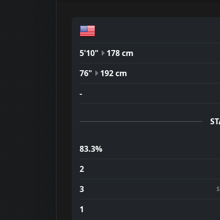
5'10"
178 cm
76"
192 cm
-
ST
83.3%
2
3
1