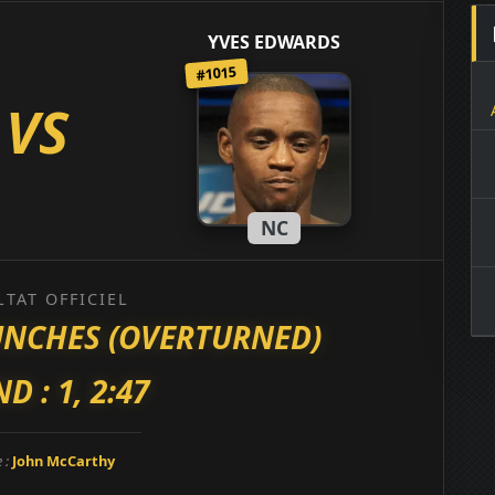
YVES EDWARDS
#1015
VS
NC
LTAT OFFICIEL
UNCHES (OVERTURNED)
D : 1, 2:47
e :
John McCarthy