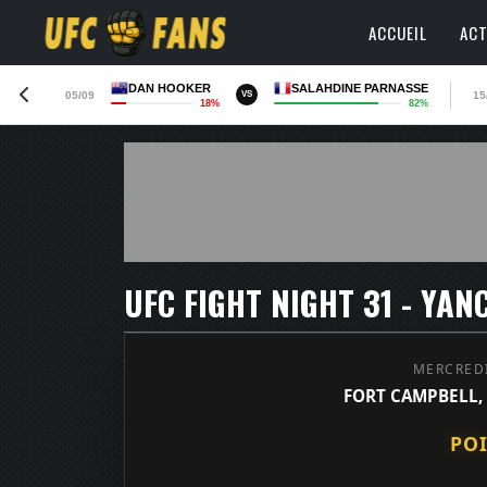
ACCUEIL
ACT
DAN HOOKER
SALAHDINE PARNASSE
05/09
15
VS
18%
82%
MERCREDI
FORT CAMPBELL,
POI