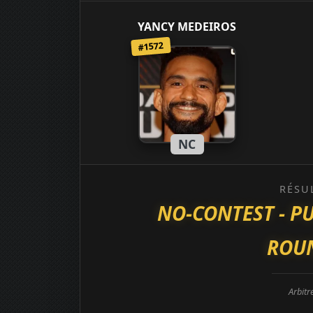
YANCY MEDEIROS
#1572
NC
RÉSU
NO-CONTEST - P
ROUN
Arbitr