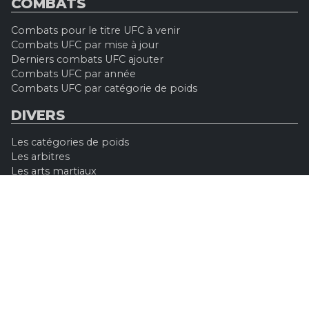
COMBATS
Combats pour le titre UFC à venir
Combats UFC par mise à jour
Derniers combats UFC ajouter
Combats UFC par année
Combats UFC par catégorie de poids
DIVERS
Les catégories de poids
Les arbitres
Les arts martiaux
Toutes les rings girls
MMA PROMOTIONS
Dana White's Contender Series
Road to UFC
Professional Fighters League (PFL)
Konfrontacja Sztuk Walki (KSW)
Oktagon MMA