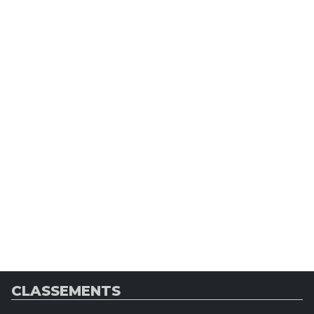
CLASSEMENTS